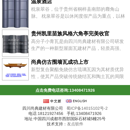
温泉酒店
水河畔，是川黔水陆交通的咽喉要地。地处贵
枕泉翠谷，位于贵州省桐梓县南部的麚角山
州高原西北部，大类山脉西段北侧，北靠遵
脉。 枕泉翠谷是以休闲度假产品为重点，以林
义，南临川南。在郁郁葱葱的河滨地带，建
业观光、农事体验为助推，以山水游乐、温泉
有"红军烈士陵园&qu...
康体、运动体验等专项产品为突破口，以历史
贵州凯里苗族风格六角亭完美收官
文化度假产品和生态度假产品为补充，以旅游
高分子小青瓦是由四川尚典建材有限公司研发
商品为延伸，实现一个主体、多样化的景点。
生产的一种新型屋面瓦建材产品，轻质高强、
贵州桐梓“枕泉翠谷”4A景区五星级大酒店，是
美观环保、安装方便、经久耐用，广泛用于工
该景区唯一的一处星级大酒店。酒店设计为纯
尚典仿古围墙瓦成功上市
业、民用、公园楼亭等建筑。
中式徽派建筑风格，雄...
新型复合聚酯免烧仿古琉璃瓦因为其材质优异
性，使其产品突破传统烧结瓦和陶土瓦的局限
性，其规格尺寸远大于传统烧结瓦和陶土瓦，
且具有搭接设计可靠合理、轻质高强等多种优
点击免费电话咨询:13408471926
点，所以比陶土瓦、烧结瓦的安装更加简便快
捷。
四川尚典建材有限公司
蜀ICP备14015102号-2
电话:18121927456 手机:13408471926
地址:中国四川成都市西部国际石材城5幢25号
技术支持：
友点软件