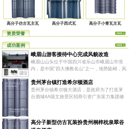
高分子仿古瓦主瓦
高分子西式瓦
高分子小青瓦主瓦
资质荣誉
成功案例
峨眉山游客接待中心完成风貌改造
峨眉山山头位于中国四川省乐山市峨眉山市境
内，是中国"四大佛教名山"之一，地势陡峭，风
景秀丽，素有"峨眉天下秀"之称，山上的万佛顶
贵州茅台镇打造希尔顿酒店
最高，海拔3099米，高出峨眉平原2700多米。
高分子仿古瓦轻质高强、美观环保、色泽丰
贵州茅台镇希尔顿大酒店，是政府为了打造茅
富、安装快捷，综合性价比高。 四川尚典建材
台酒城4A级文旅景区招商引资广东富力集团修
有限公司是一家专注于高品质，环保型屋瓦产
建的该镇第一座五星级国际品牌大酒店,酒店设
品的研发、...
计风格为纯中式徽派建筑，定位为该镇最耀眼
的标志性建筑，以提升整个核心景区的档次。
高分子新型仿古瓦装扮贵州桐梓枕泉翠谷
茅台镇，贵州省遵义市仁怀市下辖镇。位于赤