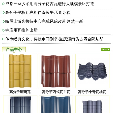
成都三圣乡采用高分子仿古瓦进行大规模景区打造
高分子平板瓦亮相仁寿长平.天府水街
峨眉山游客接待中心完成风貌改造 焕然一新
寺庙用瓦推陈出新
传承经典文化，铸就乡间别墅-重庆潼南仿古四合院别墅完美收官
产品中心
高分子琉璃瓦
高分子西式瓦主瓦
高分子小青瓦檐瓦