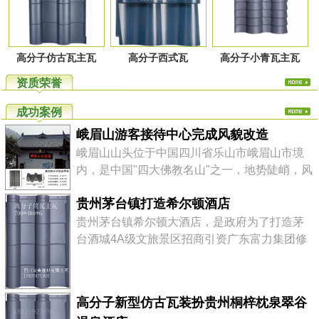
高分子仿古瓦主瓦
高分子西式瓦
高分子小青瓦主瓦
资质荣誉
成功案例
峨眉山游客接待中心完成风貌改造
峨眉山山头位于中国四川省乐山市峨眉山市境
内，是中国"四大佛教名山"之一，地势陡峭，风
景秀丽，素有"峨眉天下秀"之称，山上的万佛顶
贵州茅台镇打造希尔顿酒店
最高，海拔3099米，高出峨眉平原2700多米。
高分子仿古瓦轻质高强、美观环保、色泽丰
贵州茅台镇希尔顿大酒店，是政府为了打造茅
富、安装快捷，综合性价比高。 四川尚典建材
台酒城4A级文旅景区招商引资广东富力集团修
有限公司是一家专注于高品质，环保型屋瓦产
建的该镇第一座五星级国际品牌大酒店,酒店设
品的研发、...
计风格为纯中式徽派建筑，定位为该镇最耀眼
的标志性建筑，以提升整个核心景区的档次。
高分子新型仿古瓦装扮贵州桐梓枕泉翠谷
茅台镇，贵州省遵义市仁怀市下辖镇。位于赤