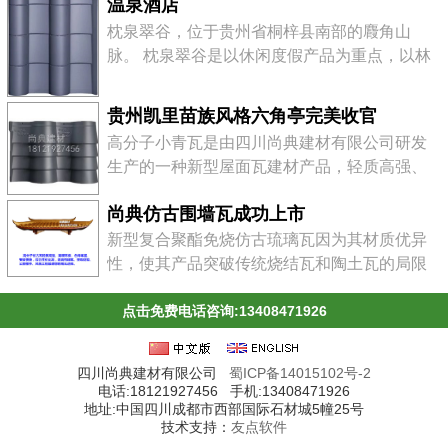
温泉酒店
水河畔，是川黔水陆交通的咽喉要地。地处贵
枕泉翠谷，位于贵州省桐梓县南部的麚角山
州高原西北部，大类山脉西段北侧，北靠遵
脉。 枕泉翠谷是以休闲度假产品为重点，以林
义，南临川南。在郁郁葱葱的河滨地带，建
业观光、农事体验为助推，以山水游乐、温泉
有"红军烈士陵园&qu...
康体、运动体验等专项产品为突破口，以历史
贵州凯里苗族风格六角亭完美收官
文化度假产品和生态度假产品为补充，以旅游
高分子小青瓦是由四川尚典建材有限公司研发
商品为延伸，实现一个主体、多样化的景点。
生产的一种新型屋面瓦建材产品，轻质高强、
贵州桐梓“枕泉翠谷”4A景区五星级大酒店，是
美观环保、安装方便、经久耐用，广泛用于工
该景区唯一的一处星级大酒店。酒店设计为纯
尚典仿古围墙瓦成功上市
业、民用、公园楼亭等建筑。
中式徽派建筑风格，雄...
新型复合聚酯免烧仿古琉璃瓦因为其材质优异
性，使其产品突破传统烧结瓦和陶土瓦的局限
性，其规格尺寸远大于传统烧结瓦和陶土瓦，
且具有搭接设计可靠合理、轻质高强等多种优
点击免费电话咨询:13408471926
点，所以比陶土瓦、烧结瓦的安装更加简便快
捷。
四川尚典建材有限公司
蜀ICP备14015102号-2
电话:18121927456 手机:13408471926
地址:中国四川成都市西部国际石材城5幢25号
技术支持：
友点软件