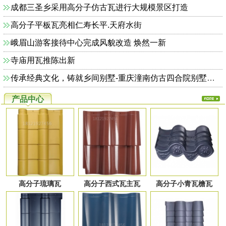
成都三圣乡采用高分子仿古瓦进行大规模景区打造
高分子平板瓦亮相仁寿长平.天府水街
峨眉山游客接待中心完成风貌改造 焕然一新
寺庙用瓦推陈出新
传承经典文化，铸就乡间别墅-重庆潼南仿古四合院别墅完美收官
产品中心
高分子琉璃瓦
高分子西式瓦主瓦
高分子小青瓦檐瓦