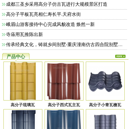
成都三圣乡采用高分子仿古瓦进行大规模景区打造
高分子平板瓦亮相仁寿长平.天府水街
峨眉山游客接待中心完成风貌改造 焕然一新
寺庙用瓦推陈出新
传承经典文化，铸就乡间别墅-重庆潼南仿古四合院别墅完美收官
产品中心
高分子琉璃瓦
高分子西式瓦主瓦
高分子小青瓦檐瓦