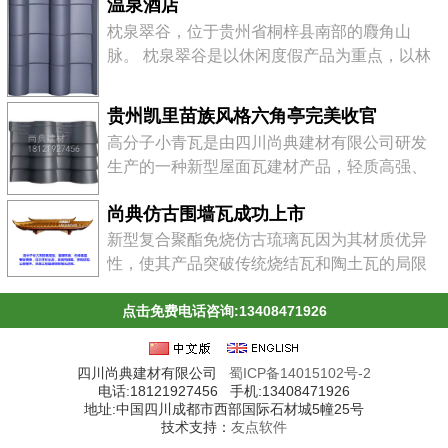
温泉酒店
水河畔，是川黔水陆交通的咽喉要地。地处贵
枕泉翠谷，位于贵州省桐梓县南部的麚角山
州高原西北部，大类山脉西段北侧，北靠遵
脉。 枕泉翠谷是以休闲度假产品为重点，以林
义，南临川南。在郁郁葱葱的河滨地带，建
业观光、农事体验为助推，以山水游乐、温泉
有"红军烈士陵园&qu...
康体、运动体验等专项产品为突破口，以历史
贵州凯里苗族风格六角亭完美收官
文化度假产品和生态度假产品为补充，以旅游
高分子小青瓦是由四川尚典建材有限公司研发
商品为延伸，实现一个主体、多样化的景点。
生产的一种新型屋面瓦建材产品，轻质高强、
贵州桐梓“枕泉翠谷”4A景区五星级大酒店，是
美观环保、安装方便、经久耐用，广泛用于工
该景区唯一的一处星级大酒店。酒店设计为纯
尚典仿古围墙瓦成功上市
业、民用、公园楼亭等建筑。
中式徽派建筑风格，雄...
新型复合聚酯免烧仿古琉璃瓦因为其材质优异
性，使其产品突破传统烧结瓦和陶土瓦的局限
性，其规格尺寸远大于传统烧结瓦和陶土瓦，
且具有搭接设计可靠合理、轻质高强等多种优
点击免费电话咨询:13408471926
点，所以比陶土瓦、烧结瓦的安装更加简便快
捷。
四川尚典建材有限公司
蜀ICP备14015102号-2
电话:18121927456 手机:13408471926
地址:中国四川成都市西部国际石材城5幢25号
技术支持：
友点软件