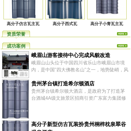
高分子仿古瓦主瓦
高分子西式瓦
高分子小青瓦主瓦
资质荣誉
成功案例
峨眉山游客接待中心完成风貌改造
峨眉山山头位于中国四川省乐山市峨眉山市境
内，是中国"四大佛教名山"之一，地势陡峭，风
景秀丽，素有"峨眉天下秀"之称，山上的万佛顶
贵州茅台镇打造希尔顿酒店
最高，海拔3099米，高出峨眉平原2700多米。
高分子仿古瓦轻质高强、美观环保、色泽丰
贵州茅台镇希尔顿大酒店，是政府为了打造茅
富、安装快捷，综合性价比高。 四川尚典建材
台酒城4A级文旅景区招商引资广东富力集团修
有限公司是一家专注于高品质，环保型屋瓦产
建的该镇第一座五星级国际品牌大酒店,酒店设
品的研发、...
计风格为纯中式徽派建筑，定位为该镇最耀眼
的标志性建筑，以提升整个核心景区的档次。
高分子新型仿古瓦装扮贵州桐梓枕泉翠谷
茅台镇，贵州省遵义市仁怀市下辖镇。位于赤