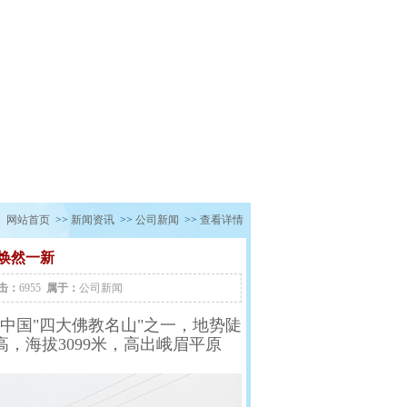
：
网站首页
>>
新闻资讯
>>
公司新闻
>>
查看详情
焕然一新
击：
6955
属于：
公司新闻
国"四大佛教名山"之一，地势陡
，海拔3099米，高出峨眉平原