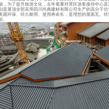
貌，为了提升旅游文化，去年着重对景区游客接待中心及
别是屋顶全部采用
四川尚典建材有限公司
生产的
高分子仿
美观环保、经久耐用、使用寿命长，是理想的屋面瓦。经
新。