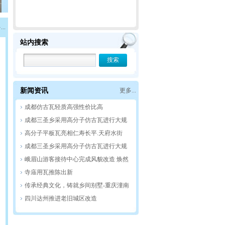
公
..
站内搜索
据
式
的
新闻资讯
更多...
挥
成都仿古瓦轻质高强性价比高
成都三圣乡采用高分子仿古瓦进行大规
模景区打造
高分子平板瓦亮相仁寿长平.天府水街
成都三圣乡采用高分子仿古瓦进行大规
模景区打造
峨眉山游客接待中心完成风貌改造 焕然
一新
寺庙用瓦推陈出新
传承经典文化，铸就乡间别墅-重庆潼南
仿古四合院别墅完美收官
四川达州推进老旧城区改造