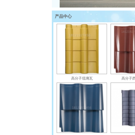
四川尚典建材有限公司
是一家专注于高品质、环
产品中心
司与国内外多家大型实力型屋面瓦生产企业及材料
史。有着较强的技术与人才资源。是西南地区乃至
现代建筑设计发展对屋面瓦装饰风格的追求及适应
风格各异的高分子装饰瓦、高分子仿古瓦、高分子
格，又具有自然浪漫的欧式风情。将现代文明与现
元素。 因为专注，所以专业。公司秉承创新、传承
自身优势，专注与屋瓦产品的研发，向市场提供更
高分子琉璃瓦
高分子