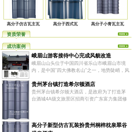
高分子仿古瓦主瓦
高分子西式瓦
高分子小青瓦主瓦
资质荣誉
成功案例
峨眉山游客接待中心完成风貌改造
峨眉山山头位于中国四川省乐山市峨眉山市境
内，是中国"四大佛教名山"之一，地势陡峭，风
景秀丽，素有"峨眉天下秀"之称，山上的万佛顶
贵州茅台镇打造希尔顿酒店
最高，海拔3099米，高出峨眉平原2700多米。
高分子仿古瓦轻质高强、美观环保、色泽丰
贵州茅台镇希尔顿大酒店，是政府为了打造茅
富、安装快捷，综合性价比高。 四川尚典建材
台酒城4A级文旅景区招商引资广东富力集团修
有限公司是一家专注于高品质，环保型屋瓦产
建的该镇第一座五星级国际品牌大酒店,酒店设
品的研发、...
计风格为纯中式徽派建筑，定位为该镇最耀眼
的标志性建筑，以提升整个核心景区的档次。
高分子新型仿古瓦装扮贵州桐梓枕泉翠谷
茅台镇，贵州省遵义市仁怀市下辖镇。位于赤