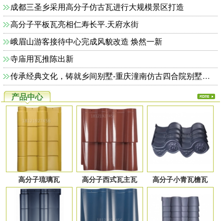
成都三圣乡采用高分子仿古瓦进行大规模景区打造
高分子平板瓦亮相仁寿长平.天府水街
峨眉山游客接待中心完成风貌改造 焕然一新
寺庙用瓦推陈出新
传承经典文化，铸就乡间别墅-重庆潼南仿古四合院别墅完美收官
产品中心
高分子琉璃瓦
高分子西式瓦主瓦
高分子小青瓦檐瓦