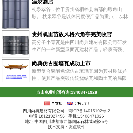
温泉酒店
水河畔，是川黔水陆交通的咽喉要地。地处贵
枕泉翠谷，位于贵州省桐梓县南部的麚角山
州高原西北部，大类山脉西段北侧，北靠遵
脉。 枕泉翠谷是以休闲度假产品为重点，以林
义，南临川南。在郁郁葱葱的河滨地带，建
业观光、农事体验为助推，以山水游乐、温泉
有"红军烈士陵园&qu...
康体、运动体验等专项产品为突破口，以历史
贵州凯里苗族风格六角亭完美收官
文化度假产品和生态度假产品为补充，以旅游
高分子小青瓦是由四川尚典建材有限公司研发
商品为延伸，实现一个主体、多样化的景点。
生产的一种新型屋面瓦建材产品，轻质高强、
贵州桐梓“枕泉翠谷”4A景区五星级大酒店，是
美观环保、安装方便、经久耐用，广泛用于工
该景区唯一的一处星级大酒店。酒店设计为纯
尚典仿古围墙瓦成功上市
业、民用、公园楼亭等建筑。
中式徽派建筑风格，雄...
新型复合聚酯免烧仿古琉璃瓦因为其材质优异
性，使其产品突破传统烧结瓦和陶土瓦的局限
性，其规格尺寸远大于传统烧结瓦和陶土瓦，
且具有搭接设计可靠合理、轻质高强等多种优
点击免费电话咨询:13408471926
点，所以比陶土瓦、烧结瓦的安装更加简便快
捷。
四川尚典建材有限公司
蜀ICP备14015102号-2
电话:18121927456 手机:13408471926
地址:中国四川成都市西部国际石材城5幢25号
技术支持：
友点软件